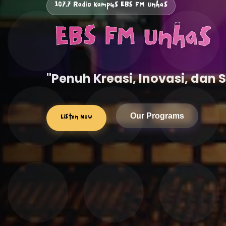
107.7 Radio Kampus EBS FM Unhas
️ EBS FM Unhas
"Penuh Kreasi, Inovasi, dan 
Listen Now
Our Programs