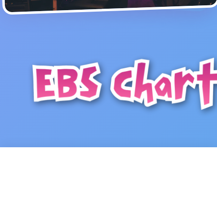
Now Playing
01:24
-03:10
▶
107.7 FM - EBS Radio
drop dead
1
▲