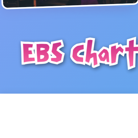
Now Playing
01:24
-03:10
▶
107.7 FM - EBS Radio
drop dead
1
▲