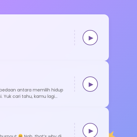
▶
▶
perbedaan antara memilih hidup
. Yuk cari tahu, kamu lagi
▶
l burnout
Nah, that’s why di