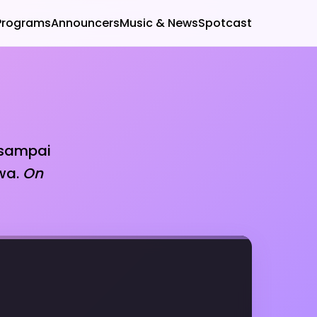
Programs
Announcers
Music & News
Spotcast
 sampai
wa.
On