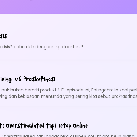
sis
 crisis? coba deh dengerin spotcast ini!!
Living VS Proskatinasi
ibuk bukan berarti produktif. Di episode ini, Ebi ngobrolin soal 
iving dan kebiasaan menunda yang sering kita sebut prokrastinasi
lang “nanti aja”?
t: Overstimulated tapi Tetap Online
? Overstimulated tapi nggak bisa offline? You might be in digita