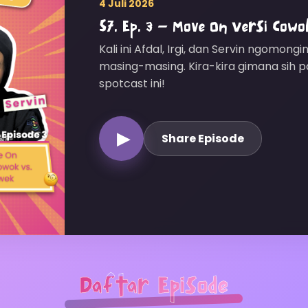
4 Juli 2026
S7. Ep. 3 – Move On Versi Cowo
Kali ini Afdal, Irgi, dan Servin ngomo
masing-masing. Kira-kira gimana sih
spotcast ini!
▶
Share Episode
Daftar Episode