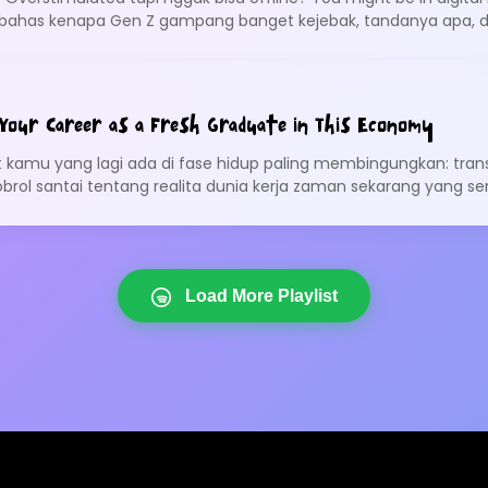
ez bahas kenapa Gen Z gampang banget kejebak, tandanya apa, 
Let’s fix your brain before your battery!
Your Career as a Fresh Graduate in This Economy
uat kamu yang lagi ada di fase hidup paling membingungkan: trans
gobrol santai tentang realita dunia kerja zaman sekarang yang se
a cari lowongan, skill yang ternyata penting tapi nggak diajarin
Load More Playlist