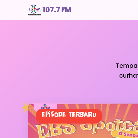
107.7 FM
Tempat
curha
EPISODE TERBARU