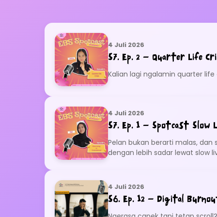
4 Juli 2026
S7. Ep. 2 – Quarter Life Cri
Kalian lagi ngalamin quarter life
4 Juli 2026
S7. Ep. 1 – Spotcast Slow 
Pelan bukan berarti malas, dan s
dengan lebih sadar lewat slow l
menikmati proses… atau cuma bi
4 Juli 2026
S6. Ep. 12 – Digital Burnou
Ngerasa capek tapi tetap scroll