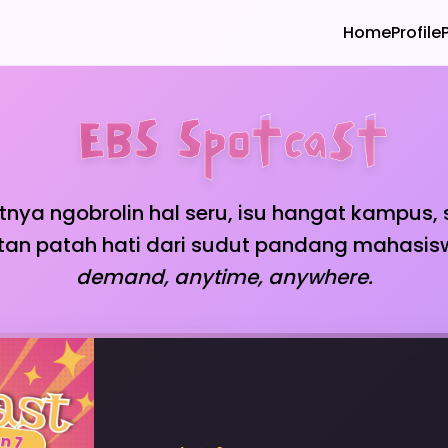
Home
Profile
️ EBS Spotcast
nya ngobrolin hal seru, isu hangat kampus,
tan patah hati dari sudut pandang mahasis
demand, anytime, anywhere.