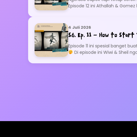
Episode 12 ini Athallah & Gom
tanpa harus uninstall semuanya. 
4 Juli 2026
S6. Ep. 11 – How to Start 
Episode 11 ini spesial banget b
Di episode ini Wiwi & Sheil n
dibayangkan. Mulai dari dilemany