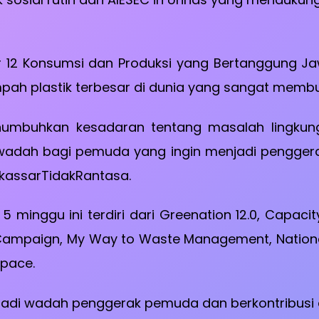
 12 Konsumsi dan Produksi yang Bertanggung Jawa
h plastik terbesar di dunia yang sangat membut
mbuhkan kesadaran tentang masalah lingkung
 wadah bagi pemuda yang ingin menjadi penggera
kassarTidakRantasa.
 minggu ini terdiri dari Greenation 12.0, Capacity
 Campaign, My Way to Waste Management, National
Space.
njadi wadah penggerak pemuda dan berkontribusi d