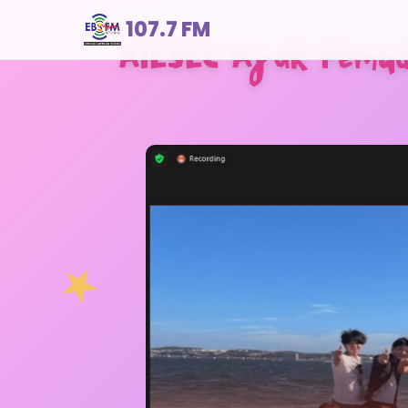
107.7 FM
AIESEC Ajak Pemud