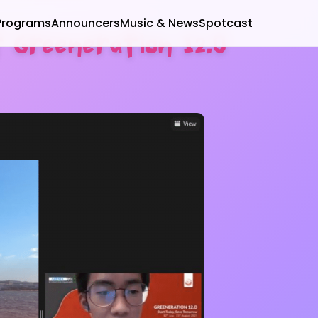
Programs
Announcers
Music & News
Spotcast
 Greeneration 12.0