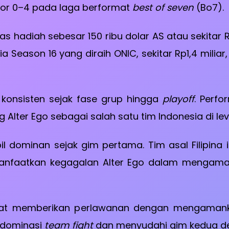
kor 0–4 pada laga berformat
best of seven
(Bo7).
tas hadiah sebesar 150 ribu dolar AS atau sekitar 
a Season 16 yang diraih ONIC, sekitar Rp1,4 miliar
 konsisten sejak fase grup hingga
playoff
. Perf
lter Ego sebagai salah satu tim Indonesia di leve
il dominan sejak gim pertama. Tim asal Filipina
anfaatkan kegagalan Alter Ego dalam mengam
pat memberikan perlawanan dengan mengamanka
i dominasi
team fight
dan menyudahi gim kedua den