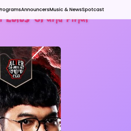
Programs
Announcers
Music & News
Spotcast
 Lolos Grand Final