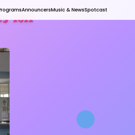
Programs
Announcers
Music & News
Spotcast
s 2022