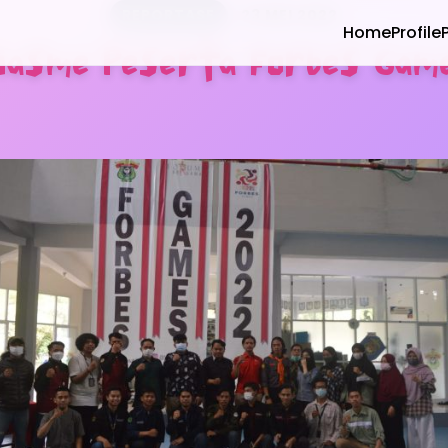
REPORTASE
23 MEI 2022
Home
Profile
iasme Peserta Forbes Game