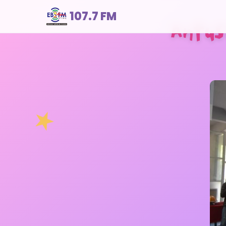
107.7 FM
Antus