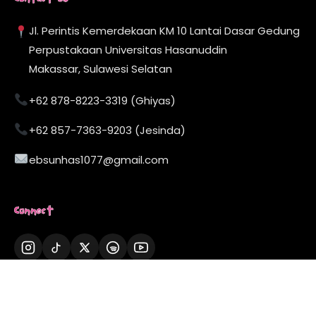
Contact Us
Jl. Perintis Kemerdekaan KM 10 Lantai Dasar Gedung
Perpustakaan Universitas Hasanuddin
Makassar, Sulawesi Selatan
+62 878-8223-3319 (Ghiyas)
+62 857-7363-9203 (Jesinda)
ebsunhas1077@gmail.com
Connect
Now Playing
01:24
-03:10
▶
107.7 FM - EBS Radio
© 2026 EBS Radio Komunitas. All rights reserved.