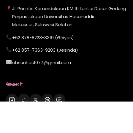
Jl. Perintis Kemerdekaan KM 10 Lantai Dasar Gedung
Perpustakaan Universitas Hasanuddin
Makassar, Sulawesi Selatan
+62 878-8223-3319 (Ghiyas)
+62 857-7363-9203 (Jesinda)
ebsunhas1077@gmail.com
Connect
Now Playing
01:24
-03:10
▶
107.7 FM - EBS Radio
© 2026 EBS Radio Komunitas. All rights reserved.