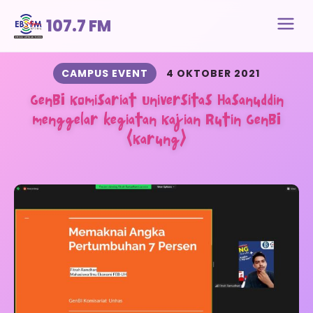
107.7 FM
CAMPUS EVENT
4 OKTOBER 2021
GenBI Komisariat Universitas Hasanuddin
menggelar kegiatan Kajian Rutin GenBI
(Karung)