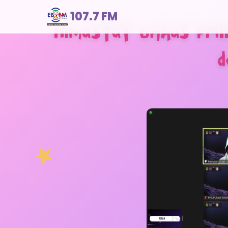
107.7 FM
Himastat Unhas FMI
d