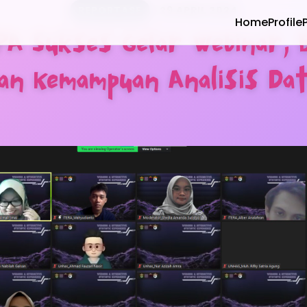
REPORTASE
29 APRIL 2024
Home
Profile
PA Sukses Gelar Webinar,
an Kemampuan Analisis Da