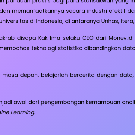
n panduan praktis bagi para statistikwan yang i
an memanfaatkannya secara industri efektif dala
universitas di Indonesia, di antaranya Unhas, Iter
u akrab disapa Kak Ima selaku CEO dari Monev.i
embahas teknologi statistika dibandingkan data i
masa depan, belajarlah bercerita dengan data, 
menjadi awal dari pengembangan kemampuan anal
ine Learning
.