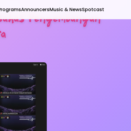
Programs
Announcers
Music & News
Spotcast
 Bahas Pengembangan
ta