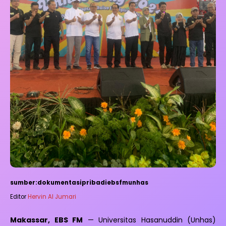
sumber:dokumentasipribadiebsfmunhas
Editor
Hervin Al Jumari
Makassar, EBS FM
— Universitas Hasanuddin (Unhas)