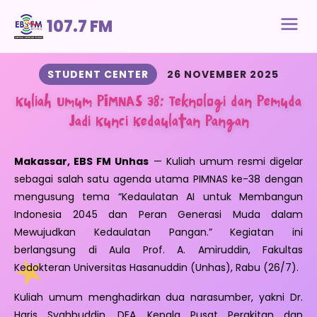
107.7 FM
STUDENT CENTER
26 NOVEMBER 2025
Kuliah Umum PIMNAS 38: Teknologi dan Pemuda
Jadi Kunci Kedaulatan Pangan
Makassar, EBS FM Unhas
— Kuliah umum resmi digelar
sebagai salah satu agenda utama PIMNAS ke-38 dengan
mengusung tema “Kedaulatan AI untuk Membangun
Indonesia 2045 dan Peran Generasi Muda dalam
Mewujudkan Kedaulatan Pangan.” Kegiatan ini
berlangsung di Aula Prof. A. Amiruddin, Fakultas
Kedokteran Universitas Hasanuddin (Unhas), Rabu (26/7).
Kuliah umum menghadirkan dua narasumber, yakni Dr.
Haris Syahbuddin, DEA, Kepala Pusat Perakitan dan