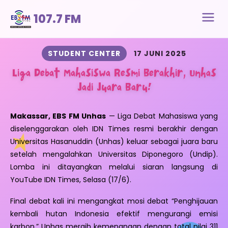
107.7 FM
STUDENT CENTER
17 JUNI 2025
Liga Debat Mahasiswa Resmi Berakhir, Unhas
Jadi Juara Baru!
Makassar, EBS FM Unhas
— Liga Debat Mahasiswa yang
diselenggarakan oleh IDN Times resmi berakhir dengan
Universitas Hasanuddin (Unhas) keluar sebagai juara baru
setelah mengalahkan Universitas Diponegoro (Undip).
Lomba ini ditayangkan melalui siaran langsung di
YouTube IDN Times, Selasa (17/6).
Final debat kali ini mengangkat mosi debat “Penghijauan
kembali hutan Indonesia efektif mengurangi emisi
karbon.” Unhas meraih kemenangan dengan total nilai 311