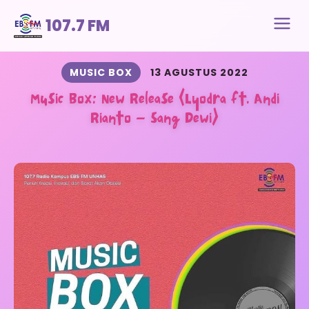
107.7 FM
MUSIC BOX
13 AGUSTUS 2022
Music Box: New Release (Lyodra ft. Andi
Rianto – Sang Dewi)