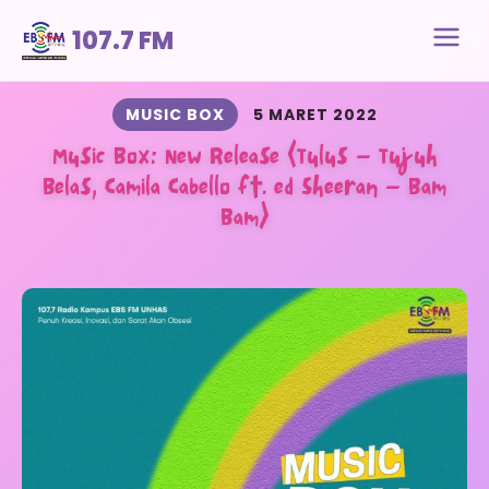
107.7 FM
MUSIC BOX
5 MARET 2022
Music Box: New Release (Tulus – Tujuh
Belas, Camila Cabello ft. ed Sheeran – Bam
Bam)