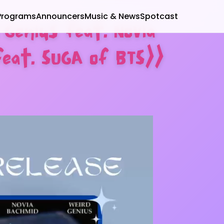
Programs
Announcers
Music & News
Spotcast
 Genius feat. Novia
feat. SUGA of BTS))