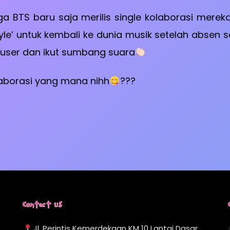
a BTS baru saja merilis single kolaborasi merek
e’ untuk kembali ke dunia musik setelah absen s
oduser dan ikut sumbang suara
laborasi yang mana nihh
???
Contact Us
Jl. Perintis Kemerdekaan KM 10 Lantai Dasar