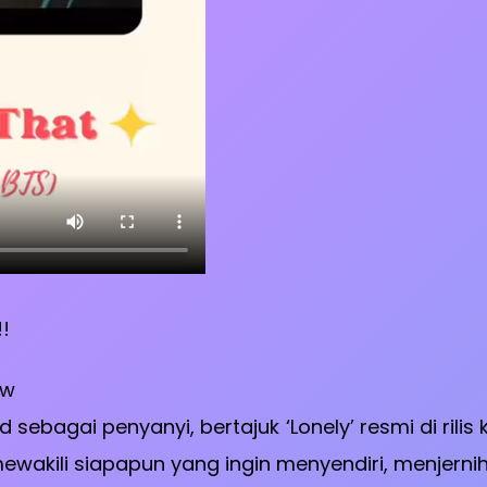
!!
aw
bagai penyanyi, bertajuk ‘Lonely’ resmi di rilis 
akili siapapun yang ingin menyendiri, menjernihka