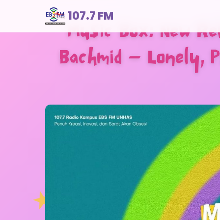
107.7 FM
Music Box: New Rel
Bachmid – Lonely, 