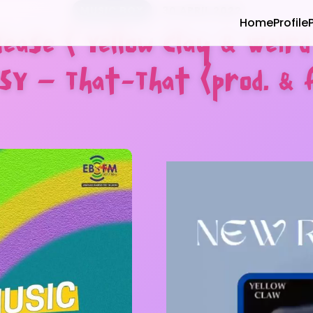
MUSIC BOX
30 APRIL 2022
Home
Profile
ease ( Yellow Clay & Weird
PSY – That-That (prod. & 