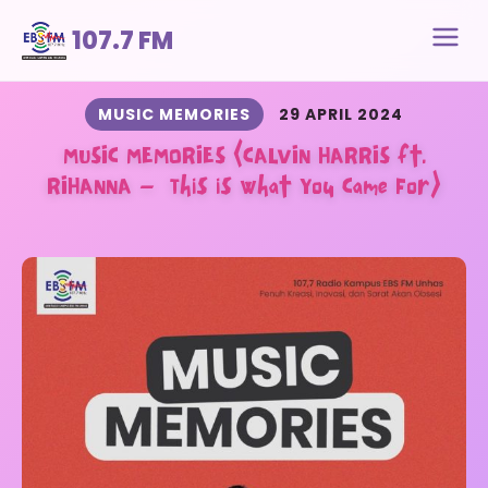
107.7 FM
MUSIC MEMORIES
29 APRIL 2024
MUSIC MEMORIES (CALVIN HARRIS ft.
RIHANNA – This is What You Came For)