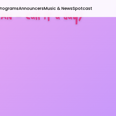
Programs
Announcers
Music & News
Spotcast
AN – Call it a day)