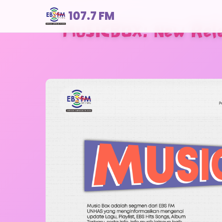
107.7 FM
MUSICBOX: New Rele