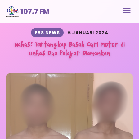
107.7 FM
EBS NEWS
6 JANUARI 2024
Nahas! Tertangkap Basah Curi Motor di
Unhas Dua Pelajar Diamankan