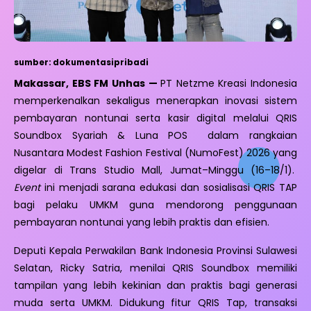
sumber: dokumentasipribadi
Makassar, EBS FM Unhas —
PT Netzme Kreasi Indonesia
memperkenalkan sekaligus menerapkan inovasi sistem
pembayaran nontunai serta kasir digital melalui QRIS
Soundbox Syariah & Luna POS dalam rangkaian
Nusantara Modest Fashion Festival (NumoFest) 2026 yang
digelar di Trans Studio Mall, Jumat–Minggu (16–18/1).
Event
ini menjadi sarana edukasi dan sosialisasi QRIS TAP
bagi pelaku UMKM guna mendorong penggunaan
pembayaran nontunai yang lebih praktis dan efisien.
Deputi Kepala Perwakilan Bank Indonesia Provinsi Sulawesi
Selatan, Ricky Satria, menilai QRIS Soundbox memiliki
tampilan yang lebih kekinian dan praktis bagi generasi
muda serta UMKM. Didukung fitur QRIS Tap, transaksi