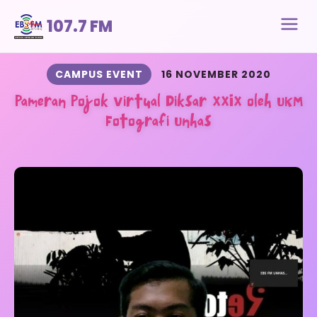
107.7 FM
CAMPUS EVENT
16 NOVEMBER 2020
Pameran Pojok Virtual Diksar XXIX oleh UKM
Fotografi Unhas