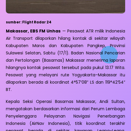
sumber: Flight Radar 24
Makassar, EBS FM Unhas
— Pesawat ATR milik Indonesia
Air Transport dilaporkan hilang kontak di sekitar wilayah
Kabupaten Maros dan Kabupaten Pangkep, Provinsi
Sulawesi Selatan, Sabtu (17/1). Badan Nasional Pencarian
dan Pertolongan (Basarnas) Makassar menerima laporan
hilangnya kontak pesawat tersebut pada pukul 13.17 Wita.
Pesawat yang melayani rute Yogyakarta–Makassar itu
dilaporkan berada di koordinat 4°57’08” LS dan 119°42’54”
BT.
Kepala Seksi Operasi Basarnas Makassar, Andi Sultan,
mengatakan berdasarkan informasi dari Perum Lembaga
Penyelenggara Pelayanan Navigasi Penerbangan
Indonesia (AirNav Indonesia), titik koordinat terakhir
pesawat berada di sekitar kawasan Leang-Leang,