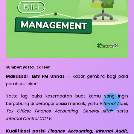
sumber: yotta_career
Makassar, EBS FM Unhas
— Kabar gembira bagi para
pemburu loker!
Yotta lagi buka kesempatan buat kamu yang ingin
bergabung di berbagai posisi menarik, yaitu
Internal Audit
,
Tax Officer
,
Finance Accounting
,
General Affair
, serta
Internal Control CCTV
.
Kualifikasi posisi
Finance Accounting
,
Internal Audit
,