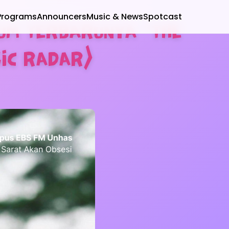
Programs
Announcers
Music & News
Spotcast
UM TERBARUNYA “THE
SIC RADAR)