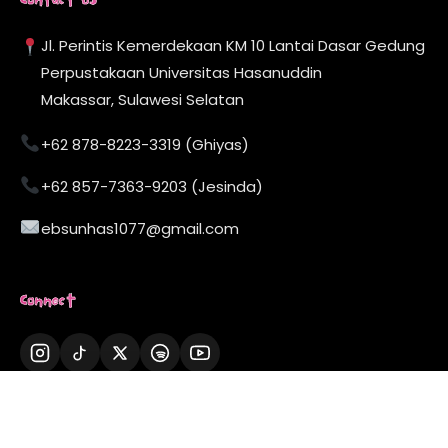
Contact Us
Jl. Perintis Kemerdekaan KM 10 Lantai Dasar Gedung
Perpustakaan Universitas Hasanuddin
Makassar, Sulawesi Selatan
+62 878-8223-3319 (Ghiyas)
+62 857-7363-9203 (Jesinda)
ebsunhas1077@gmail.com
Connect
Now Playing
01:24
-03:10
▶
107.7 FM - EBS Radio
© 2026 EBS Radio Komunitas. All rights reserved.