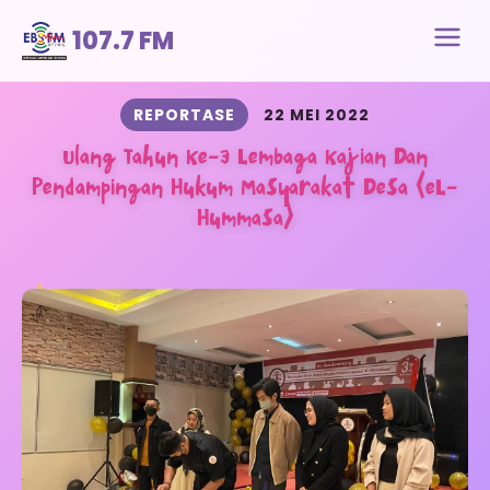
107.7 FM
REPORTASE
22 MEI 2022
Ulang Tahun Ke-3 Lembaga Kajian Dan
Pendampingan Hukum Masyarakat Desa (eL-
Hummasa)